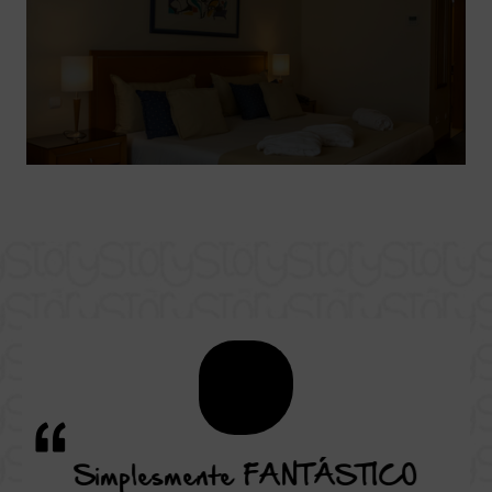
ão,
Simplesmente FANTÁSTICO
Uma