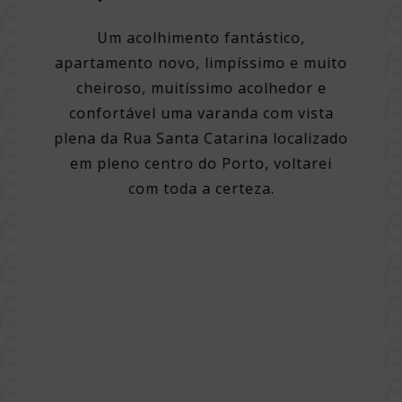
o em
Um acolhimento fantástico,
apartamento novo, limpíssimo e muito
Um hot
cheiroso, muitíssimo acolhedor e
 hotel.
confortável uma varanda com vista
Pe
 dos
plena da Rua Santa Catarina localizado
simpá
 com
em pleno centro do Porto, voltarei
quar
a a pé
com toda a certeza.
Quart
mpo,
cidade
 bom
varied
 e cama
pão
elo
ciosa,
o local
ço, com