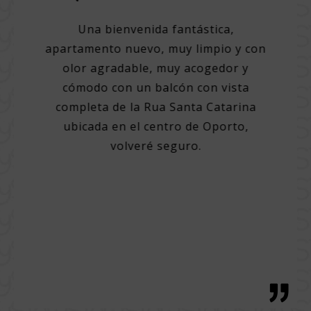
a
Una bienvenida fantástica,
apartamento nuevo, muy limpio y con
elente
Un ho
olor agradable, muy acogedor y
ores
cómodo con un balcón con vista
d para
Perso
completa de la Rua Santa Catarina
r la
Ayuda 
ubicada en el centro de Oporto,
gedor,
y lu
volveré seguro.
 gran
limpi
rnoz y
ciud
l súper
vari
 gran
Incl
 o al
eza de