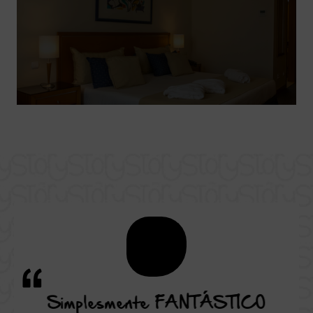
icio y
Simplesmente FANTÁSTICO
Una 