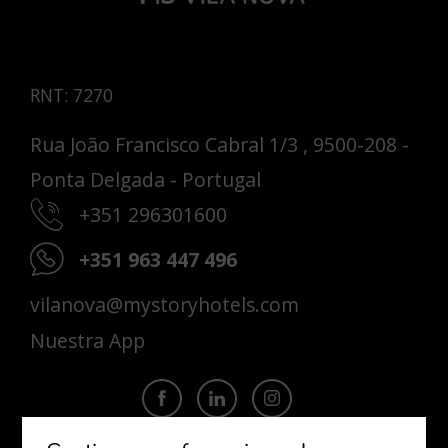
RNT: 7270
Rua João Francisco Cabral 1/3 , 9500-208 -
Ponta Delgada - Portugal
+351 296301600
+351 963 447 496
vilanova@mystoryhotels.com
Nuestra App