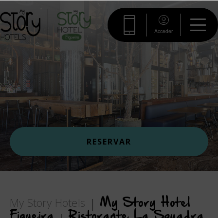
Acceder
RESERVAR
My Story Hotels
My Story Hotel
Figueira
Ristorante La Squadra