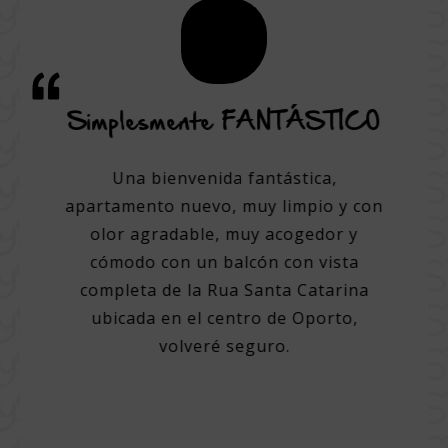
icio y
Simplesmente FANTÁSTICO
Una 
a
Una bienvenida fantástica,
apartamento nuevo, muy limpio y con
elente
Un ho
olor agradable, muy acogedor y
ores
cómodo con un balcón con vista
d para
Perso
completa de la Rua Santa Catarina
r la
Ayuda 
ubicada en el centro de Oporto,
gedor,
y lu
volveré seguro.
 gran
limpi
rnoz y
ciud
l súper
vari
 gran