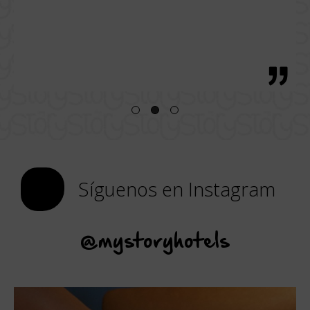
Incl
 o al
eza de
Síguenos en Instagram
@mystoryhotels