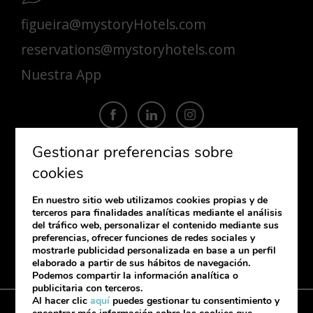
figueira@mystoryHotels.com
reservations@mystoryhotels.com
Nuestra App
Gestionar preferencias sobre
cookies
SUSCRÍBETE
En nuestro sitio web utilizamos cookies propias y de
Si quieres recibir nuestra newsletter,
terceros para finalidades analíticas mediante el análisis
déjanos tus datos.
del tráfico web, personalizar el contenido mediante sus
preferencias, ofrecer funciones de redes sociales y
mostrarle publicidad personalizada en base a un perfil
elaborado a partir de sus hábitos de navegación.
Podemos compartir la información analítica o
publicitaria con terceros.
Al hacer clic
aquí
puedes gestionar tu consentimiento y