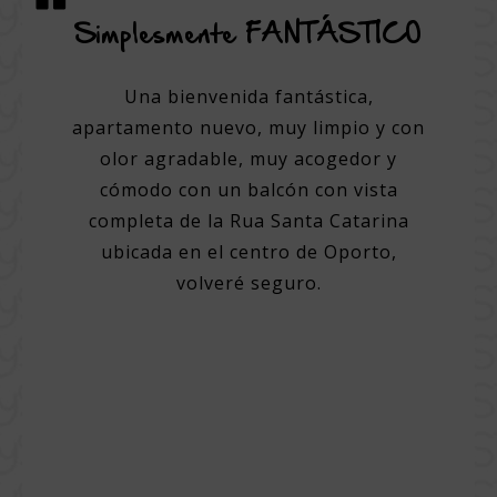
icio y
Simplesmente FANTÁSTICO
Una 
a
Una bienvenida fantástica,
apartamento nuevo, muy limpio y con
elente
Un ho
olor agradable, muy acogedor y
ores
cómodo con un balcón con vista
d para
Perso
completa de la Rua Santa Catarina
r la
Ayuda 
ubicada en el centro de Oporto,
gedor,
y lu
volveré seguro.
 gran
limpi
rnoz y
ciud
l súper
vari
 gran
Incl
 o al
eza de