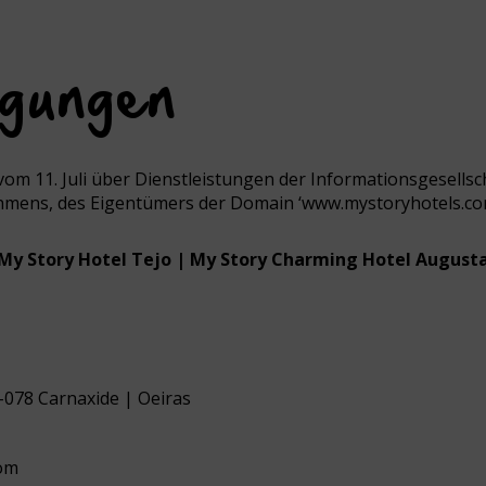
with
the
calendar
and
ngungen
select
a
date.
Press
the
 vom 11. Juli über Dienstleistungen der Informationsgesell
question
mens, des Eigentümers der Domain ‘www.mystoryhotels.com
mark
key
to
 My Story Hotel Tejo | My Story Charming Hotel Augusta
get
the
keyboard
shortcuts
for
changing
078 Carnaxide | Oeiras
dates.
com