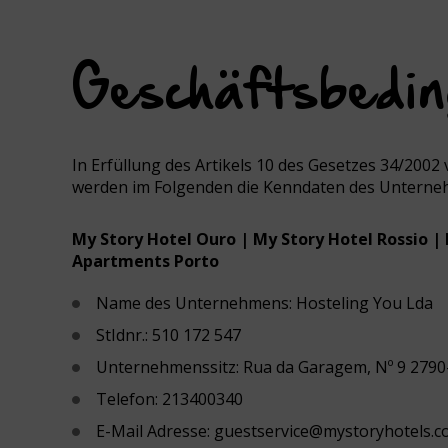
with
the
calendar
and
Geschäftsbedi
select
a
date.
Press
the
In Erfüllung des Artikels 10 des Gesetzes 34/2002
question
werden im Folgenden die Kenndaten des Unterneh
mark
key
to
My Story Hotel Ouro | My Story Hotel Rossio |
get
Apartments Porto
the
keyboard
Name des Unternehmens: Hosteling You Lda
shortcuts
for
StIdnr.: 510 172 547
changing
Unternehmenssitz: Rua da Garagem, Nº 9 2790-
dates.
Telefon: 213400340
E-Mail Adresse: guestservice@mystoryhotels.