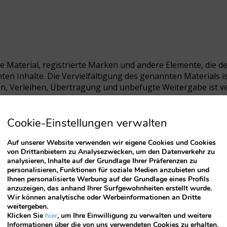
le Material, registrierte Marken und andere Elemente, die 
ichten Inhalte. Die Vervielfältigung des genannten Materials 
en, Verleihen, Übertragung und unbefugte Weitergabe ist v
Cookie-Einstellungen verwalten
Auf unserer Website verwenden wir eigene Cookies und Cookies
von Drittanbietern zu Analysezwecken, um den Datenverkehr zu
sämtliche personenbezogenen Daten, die über dieses Formul
analysieren, Inhalte auf der Grundlage Ihrer Präferenzen zu
personalisieren, Funktionen für soziale Medien anzubieten und
k des Unternehmens sowie des Organgesetzes 15/1999 vom 
Ihnen personalisierte Werbung auf der Grundlage eines Profils
andelt werden. Diese Daten werden in eine Datei aufgenom
anzuzeigen, das anhand Ihrer Surfgewohnheiten erstellt wurde.
ck der Erstellung und Pflege ist die Verarbeitung persönli
Wir können analytische oder Werbeinformationen an Dritte
. Empfänger der Information sind alle registrierten Person
weitergeben.
Klicken Sie
hier
, um Ihre Einwilligung zu verwalten und weitere
men zusammensetzt, sowie die gesetzlich für die Abtretung
Informationen über die von uns verwendeten Cookies zu erhalten.