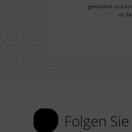
rund um die Stadt zu tun. Sehr
gemütlich und kom
angebot, tolles Bad und Bettzeug
im Ze
rksames Personal, exzellentes
 Mittag, mit sehr gutem Bier vom
Folgen Sie