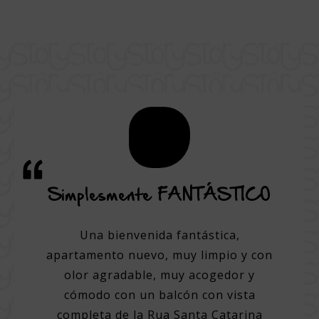
icio y
Simplesmente FANTÁSTICO
Una 
a
Una bienvenida fantástica,
apartamento nuevo, muy limpio y con
elente
Un ho
olor agradable, muy acogedor y
ores
cómodo con un balcón con vista
d para
Perso
completa de la Rua Santa Catarina