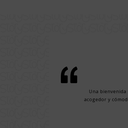
modidad en Lisboa
 de los mejores puntos de Lisboa
Una bienvenida 
udad. Hotel muy limpio y acogedor,
acogedor y cómodo
cama con albornoz y zapatillas
no y gran lugar para comer por la
erveza de barril.