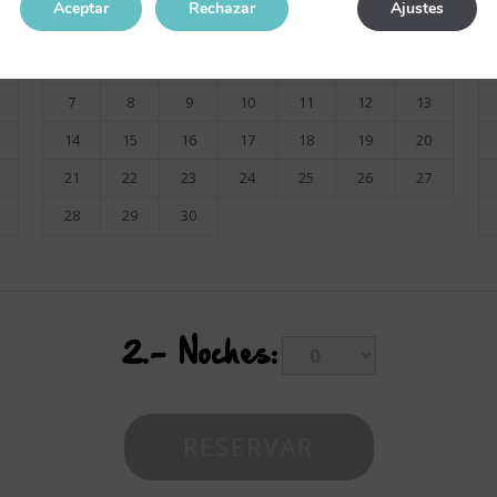
Aceptar
Rechazar
Ajustes
Lu
Ma
Mi
Ju
Vi
Sá
Do
1
2
3
4
5
6
7
8
9
10
11
12
13
14
15
16
17
18
19
20
21
22
23
24
25
26
27
28
29
30
2.-
Noches: