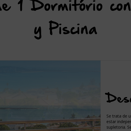
e 1 Dormitório con
y Piscina
Desc
Se trata de u
estar indepe
supletoria. S