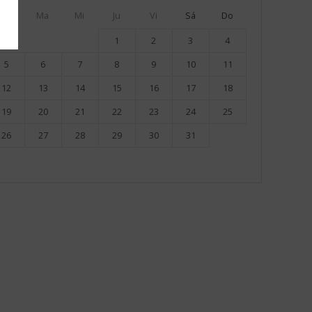
Lu
Ma
Mi
Ju
Vi
Sá
Do
1
2
3
4
5
6
7
8
9
10
11
12
13
14
15
16
17
18
19
20
21
22
23
24
25
26
27
28
29
30
31