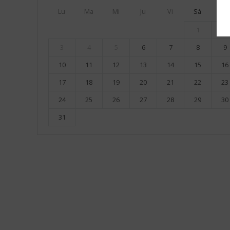
Lu
Ma
Mi
Ju
Vi
Sá
Do
1
2
3
4
5
6
7
8
9
10
11
12
13
14
15
16
17
18
19
20
21
22
23
24
25
26
27
28
29
30
31