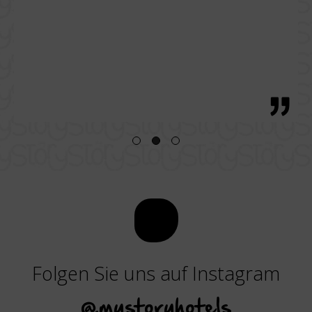
offeln.
mit
al,
Produ
er Ort
ittag,
Zurü
ss.
Folgen Sie uns auf Instagram
@mystoryhotels