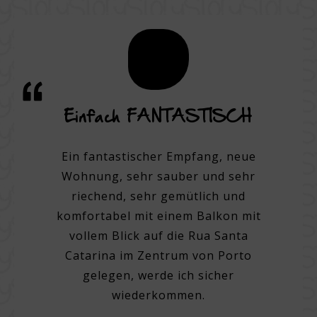
 und
Einfach FANTASTISCH
E
n
Zent
Ein fantastischer Empfang, neue
Wohnung, sehr sauber und sehr
 Hotel.
Ein 3-
riechend, sehr gemütlich und
m der
komfortabel mit einem Balkon mit
 mit
Sehr p
vollem Blick auf die Rua Santa
uß rund
Person
Catarina im Zentrum von Porto
beres,
zum Zi
gelegen, werde ich sicher
t gutem
Saub
wiederkommen.
ettzeug
Blick 