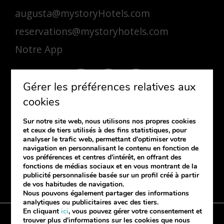
augusta@mystoryHotels.com
reservations@mystoryhotels.com
Notre App
Gérer les préférences relatives aux
cookies
Sur notre site web, nous utilisons nos propres cookies
S'ABONNER
et ceux de tiers utilisés à des fins statistiques, pour
analyser le trafic web, permettant d'optimiser votre
Si vous souhaitez recevoir notre
navigation en personnalisant le contenu en fonction de
newsletter, laissez-nous vos coordonnées.
vos préférences et centres d'intérêt, en offrant des
fonctions de médias sociaux et en vous montrant de la
publicité personnalisée basée sur un profil créé à partir
de vos habitudes de navigation.
Nous pouvons également partager des informations
analytiques ou publicitaires avec des tiers.
En cliquant
ici
, vous pouvez gérer votre consentement et
trouver plus d'informations sur les cookies que nous
Politique des cookies
Protection du site
Livre de réclamation