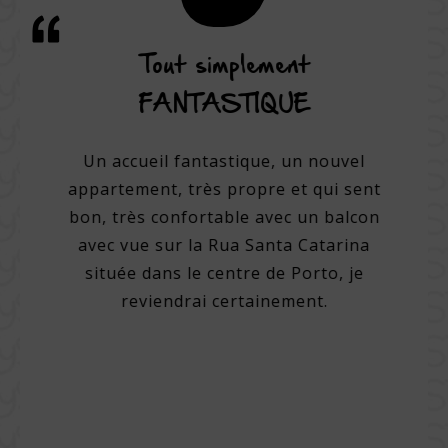
rvice
Tout simplement
Une
ne
FANTASTIQUE
hôtel.
Un accueil fantastique, un nouvel
Un hôte
un des
appartement, très propre et qui sent
e, avec
bon, très confortable avec un balcon
Per
up de
avec vue sur la Rua Santa Catarina
amic
el très
située dans le centre de Porto, je
cham
e avec
reviendrai certainement.
Chamb
iterie
sur l
able.
un
ellent
régio
l pour
de très