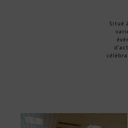
Situé 
vari
évé
d’ac
célébra