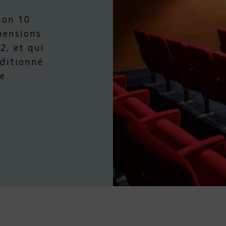
ion 10
mensions
2, et qui
nditionné
e.