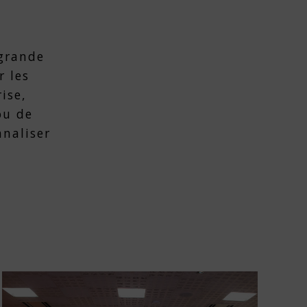
 grande
r les
ise,
ou de
nnaliser