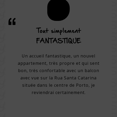
rvice
Tout simplement
Une
ne
FANTASTIQUE
hôtel.
Un accueil fantastique, un nouvel
Un hôte
un des
appartement, très propre et qui sent
e, avec
bon, très confortable avec un balcon
Per
up de
avec vue sur la Rua Santa Catarina
amic
el très
située dans le centre de Porto, je
cham
e avec
reviendrai certainement.
Chamb
iterie
sur l
able.
un
ellent
régio