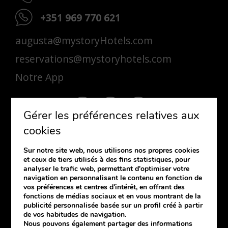
+351 969 770 621
augusta@mystoryHotels.com
reservations@mystoryhotels.com
Notre App
Gérer les préférences relatives aux
cookies
Sur notre site web, nous utilisons nos propres cookies
S'ABONNER
et ceux de tiers utilisés à des fins statistiques, pour
analyser le trafic web, permettant d'optimiser votre
Si vous souhaitez recevoir notre
navigation en personnalisant le contenu en fonction de
newsletter, laissez-nous vos coordonnées.
vos préférences et centres d'intérêt, en offrant des
fonctions de médias sociaux et en vous montrant de la
publicité personnalisée basée sur un profil créé à partir
de vos habitudes de navigation.
Nous pouvons également partager des informations