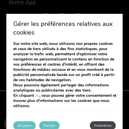
Notre App
Gérer les préférences relatives aux
cookies
Sur notre site web, nous utilisons nos propres cookies
S'ABONNER
et ceux de tiers utilisés à des fins statistiques, pour
analyser le trafic web, permettant d'optimiser votre
Si vous souhaitez recevoir notre
navigation en personnalisant le contenu en fonction de
newsletter, laissez-nous vos coordonnées.
vos préférences et centres d'intérêt, en offrant des
fonctions de médias sociaux et en vous montrant de la
publicité personnalisée basée sur un profil créé à partir
de vos habitudes de navigation.
Nous pouvons également partager des informations
analytiques ou publicitaires avec des tiers.
En cliquant
ici
, vous pouvez gérer votre consentement et
trouver plus d'informations sur les cookies que nous
Politique des cookies
Protection du site
Livre de réclamation
utilisons.
Ma réservation
Développé par
mirai
Accepter
Refuser
Paramètres