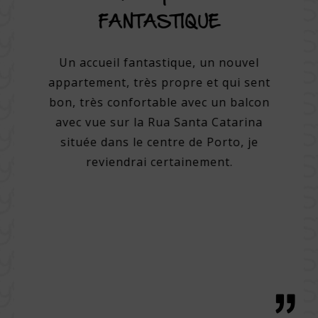
ne
FANTASTIQUE
hôtel.
Un accueil fantastique, un nouvel
Un hôte
un des
appartement, très propre et qui sent
e, avec
bon, très confortable avec un balcon
Per
up de
avec vue sur la Rua Santa Catarina
amic
el très
située dans le centre de Porto, je
cham
e avec
reviendrai certainement.
Chamb
iterie
sur l
able.
un
ellent
régio
l pour
de très