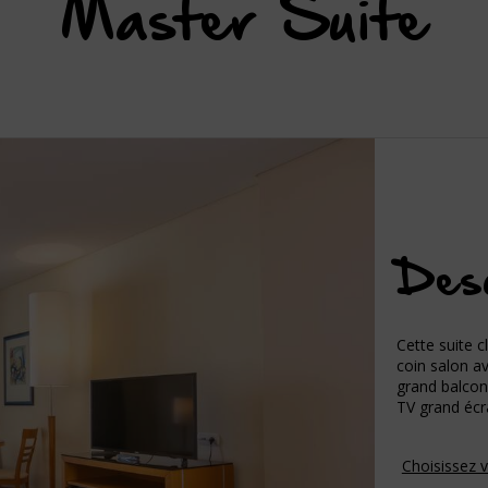
Master Suite
Desc
Cette suite 
coin salon av
grand balcon
TV grand écra
Choisissez 