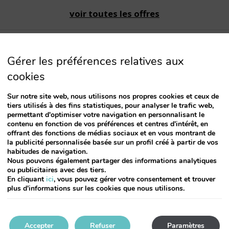
voir toutes les offres
Gérer les préférences relatives aux
cookies
Sur notre site web, nous utilisons nos propres cookies et ceux de
tiers utilisés à des fins statistiques, pour analyser le trafic web,
permettant d'optimiser votre navigation en personnalisant le
1.-
Choisir la date d'arrivée
contenu en fonction de vos préférences et centres d'intérêt, en
offrant des fonctions de médias sociaux et en vous montrant de
la publicité personnalisée basée sur un profil créé à partir de vos
habitudes de navigation.
Nous pouvons également partager des informations analytiques
Septembre
2026
ou publicitaires avec des tiers.
En cliquant
ici
, vous pouvez gérer votre consentement et trouver
Lu
Ma
Me
Je
Ve
Sa
Di
plus d'informations sur les cookies que nous utilisons.
1
2
3
4
5
6
7
8
9
10
11
12
13
Accepter
Refuser
Paramètres