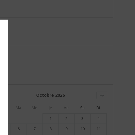
Octobre
2026
Lu
Ma
Me
Je
Ve
Sa
Di
1
2
3
4
5
6
7
8
9
10
11