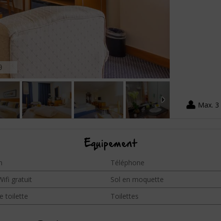
9
Max. 3
Equipement
n
Téléphone
ifi gratuit
Sol en moquette
e toilette
Toilettes