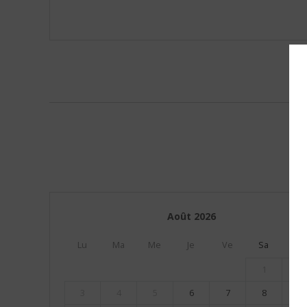
Août
2026
Lu
Ma
Me
Je
Ve
Sa
Di
1
2
3
4
5
6
7
8
9