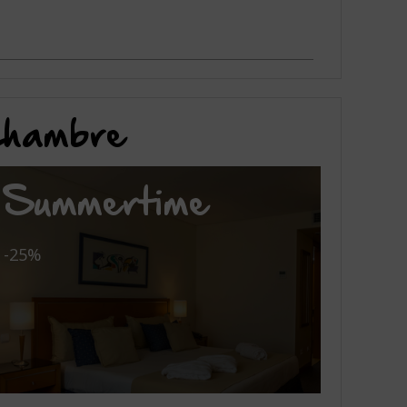
 chambre
Summertime
-25%