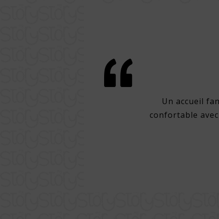
confort à Lisbonne
acement dans l'un des meilleurs
Un accueil fa
coup de choses à pied dans la ville.
confortable avec
espace, grand bain et literie avec
tif, excellent petit-déjeuner et
de très bonnes bières pression.