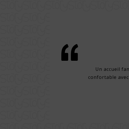
confort à Lisbonne
acement dans l'un des meilleurs
Un accueil fa
coup de choses à pied dans la ville.
confortable avec
espace, grand bain et literie avec
tif, excellent petit-déjeuner et
de très bonnes bières pression.