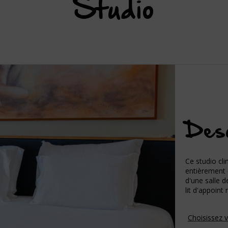
Studio
Desc
Ce studio cli
entièrement é
d'une salle d
lit d'appoint 
Choisissez 