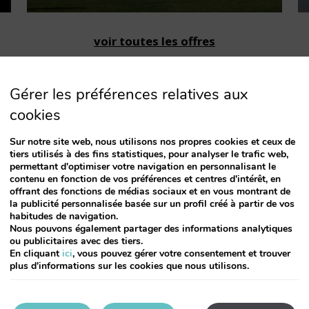
voir toutes les offres
Gérer les préférences relatives aux
cookies
Sur notre site web, nous utilisons nos propres cookies et ceux de
tiers utilisés à des fins statistiques, pour analyser le trafic web,
permettant d'optimiser votre navigation en personnalisant le
contenu en fonction de vos préférences et centres d'intérêt, en
1.-
Choisir la date d'arrivée
offrant des fonctions de médias sociaux et en vous montrant de
la publicité personnalisée basée sur un profil créé à partir de vos
habitudes de navigation.
Nous pouvons également partager des informations analytiques
Septembre
2026
ou publicitaires avec des tiers.
En cliquant
ici
, vous pouvez gérer votre consentement et trouver
plus d'informations sur les cookies que nous utilisons.
Lu
Ma
Me
Je
Ve
Sa
Di
1
2
3
4
5
6