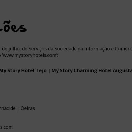
with
the
calendar
and
ções
select
a
date.
Press
the
 de julho, de Serviços da Sociedade da Informação e Comérc
question
o ‘www.mystoryhotels.com’:
mark
key
to
 My Story Hotel Tejo | My Story Charming Hotel Augusta
get
the
d
keyboard
s
shortcuts
for
changing
rnaxide | Oeiras
dates.
ls.com