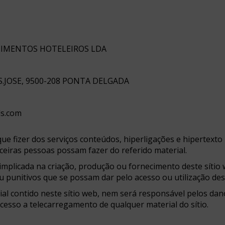
DIMENTOS HOTELEIROS LDA
-S.JOSE, 9500-208 PONTA DELGADA
ls.com
que fizer dos serviços conteúdos, hiperligações e hipertexto 
rceiras pessoas possam fazer do referido material.
mplicada na criação, produção ou fornecimento deste sítio
u punitivos que se possam dar pelo acesso ou utilização dest
rial contido neste sítio web, nem será responsável pelos d
acesso a telecarregamento de qualquer material do sítio.