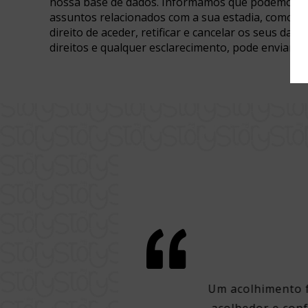
nossa base de dados. Informamos que podemos par
assuntos relacionados com a sua estadia, como po
direito de aceder, retificar e cancelar os seus da
direitos e qualquer esclarecimento, pode enviar 
 e conforto em Lisboa
lização em um dos melhores pontos
Um acolhimento f