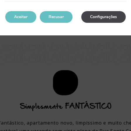
tilhar alguns dos seus dados pessoais com terceiros e que
r exemplo inquirir acerca da sua satisfação ou obter coment
dos, bem como a comunicar qualquer alteração ou modificação
Aceitar
Recusar
Configurações
um e-mail a: guestservice@mystoryhotels.com.
Simplesmente FANTÁSTICO
antástico, apartamento novo, limpíssimo e muito che