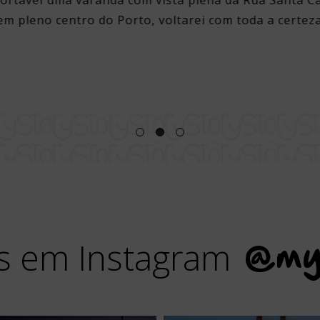
ortável uma varanda com vista plena da Rua Santa Ca
em pleno centro do Porto, voltarei com toda a certeza
s em Instagram
@my