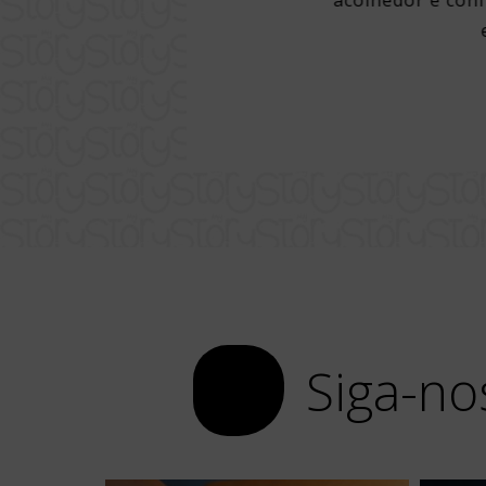
pela cidade. Hotel muito limpo,
acolhedor e conf
 de banho e cama com direito a
, excelente café da manhã e ótimo
 draft beer muito bom.
Siga-no