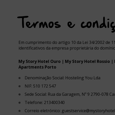
with
the
calendar
and
Termos e condi
select
a
date.
Press
the
Em cumprimento do artigo 10 da Lei 34/2002 de 11
question
identificativos da empresa proprietária do domíni
mark
key
to
My Story Hotel Ouro | My Story Hotel Rossio |
get
Apartments Porto
the
keyboar
Denominação Social: Hosteling You Lda
shortcut
for
NIF: 510 172 547
changing
Sede Social: Rua da Garagem, Nº 9 2790-078 Ca
dates.
Telefone: 213400340
Correio eletrónico: guestservice@mystoryhote