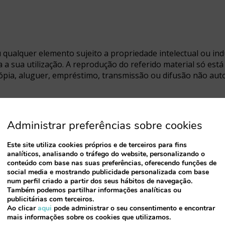
 qualquer elemento sujeito a propriedade intelectual ou indu
a a sua utilização. A reprodução do referido material só est
cópia, aluguer, empréstimo, transmissão ou difusão não auto
Administrar preferências sobre cookies
Este site utiliza cookies próprios e de terceiros para fins
 pessoais recebidos através de qualquer formulário deste sí
analíticos, analisando o tráfego do website, personalizando o
vacidade e segurança da entidade, bem como da Lei Orgânica
conteúdo com base nas suas preferências, oferecendo funções de
dos num ficheiro, que se encontra inscrito no Registo Geral
social media e mostrando publicidade personalizada com base
num perfil criado a partir dos seus hábitos de navegação.
o é o tratamento dos dados de caráter pessoal com o objetiv
Também podemos partilhar informações analíticas ou
o de comunicações promocionais. Os destinatários da informaç
publicitárias com terceiros.
tos e organismos associados em que a entidade está organi
Ao clicar
aqui
pode administrar o seu consentimento e encontrar
 o remitente dá o seu consentimento para o tratamento aut
mais informações sobre os cookies que utilizamos.