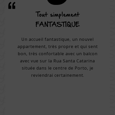
rvice
Tout simplement
Une
ne
FANTASTIQUE
hôtel.
Un accueil fantastique, un nouvel
Un hôte
un des
appartement, très propre et qui sent
e, avec
bon, très confortable avec un balcon
Per
up de
avec vue sur la Rua Santa Catarina
amic
el très
située dans le centre de Porto, je
cham
e avec
reviendrai certainement.
Chamb
iterie
sur l
able.
un
ellent
régio
l pour
de très