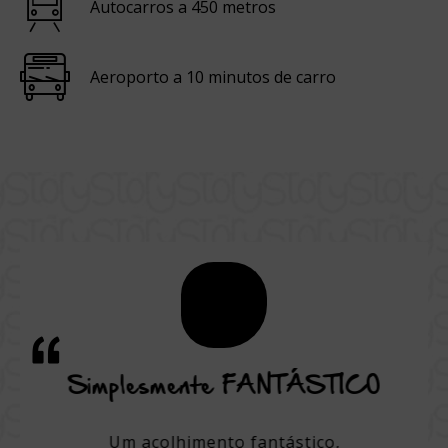
Autocarros a 450 metros
Aeroporto a 10 minutos de carro
ão,
Simplesmente FANTÁSTICO
Uma
o em
Um acolhimento fantástico,