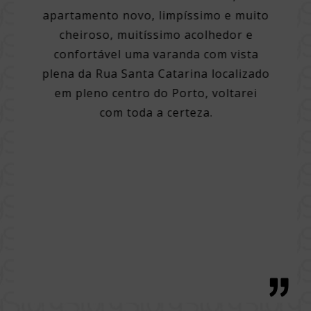
apartamento novo, limpíssimo e muito
Um hot
cheiroso, muitíssimo acolhedor e
 hotel.
confortável uma varanda com vista
Pe
 dos
plena da Rua Santa Catarina localizado
simpá
 com
em pleno centro do Porto, voltarei
quar
a a pé
com toda a certeza.
Quart
mpo,
cidade
 bom
varied
 e cama
pão
elo
ciosa,
o local
ço, com