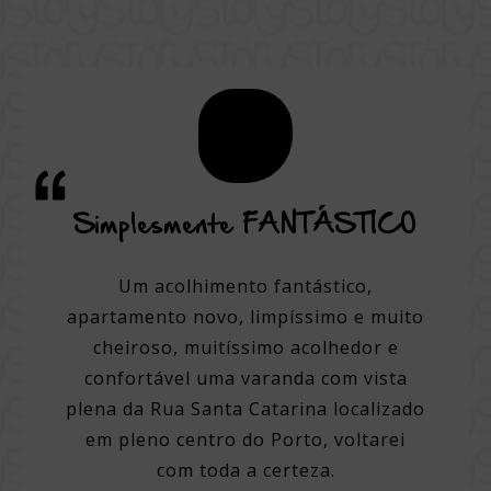
ão,
Simplesmente FANTÁSTICO
Uma
o em
Um acolhimento fantástico,
apartamento novo, limpíssimo e muito
Um hot
cheiroso, muitíssimo acolhedor e
 hotel.
confortável uma varanda com vista
Pe
 dos
plena da Rua Santa Catarina localizado
simpá
 com
em pleno centro do Porto, voltarei
quar
a a pé
com toda a certeza.