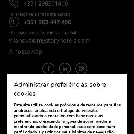
+351 296301600
*Chamada para a rede fixa nacional
+351 963 447 496
*Chamada para a rede móvel nacional
vilanova@mystoryhotels.com
A nossa App
Administrar preferências sobre
cookies
SUBSCREVA
Este site utiliza cookies próprios e de terceiros para fins
Se pretende receber a nossa newsletter
analíticos, analisando o tráfego do website,
por favor deixe-nos as suas informações.
personalizando o conteúdo com base nas suas
preferências, oferecendo funções de social media e
mostrando publicidade personalizada com base num
perfil criado a partir dos seus hábitos de navegação.