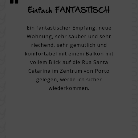
 und
Einfach FANTASTISCH
E
n
Zent
Ein fantastischer Empfang, neue
Wohnung, sehr sauber und sehr
 Hotel.
Ein 3-
riechend, sehr gemütlich und
m der
komfortabel mit einem Balkon mit
 mit
Sehr p
vollem Blick auf die Rua Santa
uß rund
Person
Catarina im Zentrum von Porto
beres,
zum Zi
gelegen, werde ich sicher
t gutem
Saub
wiederkommen.
ettzeug
Blick 
offeln.
mit
al,
Produ
er Ort
ittag,
Zurü
ss.