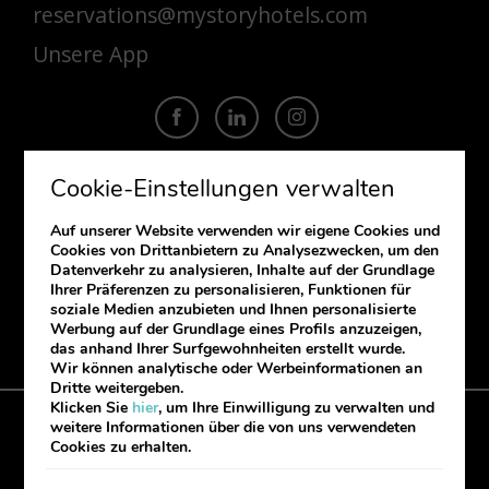
reservations@mystoryhotels.com
Unsere App
Cookie-Einstellungen verwalten
ABONNIEREN
Auf unserer Website verwenden wir eigene Cookies und
Cookies von Drittanbietern zu Analysezwecken, um den
Wenn Sie unseren Newsletter abonnieren
Datenverkehr zu analysieren, Inhalte auf der Grundlage
möchten, geben Sie bitte Ihre Daten ein.
Ihrer Präferenzen zu personalisieren, Funktionen für
soziale Medien anzubieten und Ihnen personalisierte
Werbung auf der Grundlage eines Profils anzuzeigen,
das anhand Ihrer Surfgewohnheiten erstellt wurde.
Wir können analytische oder Werbeinformationen an
Dritte weitergeben.
Klicken Sie
hier
, um Ihre Einwilligung zu verwalten und
weitere Informationen über die von uns verwendeten
Cookies Politik
Impressum
Beschwerdebuch
Cookies zu erhalten.
Meine Buchung