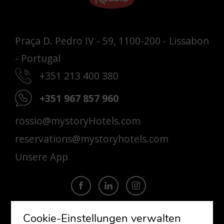
Praça D. Pedro IV - 59, 1100-200 - Lissabon
- Portugal
+351 213 400 380
+351 967 857 960
rossio@mystoryHotels.com
reservations@mystoryhotels.com
Unsere App
Cookie-Einstellungen verwalten