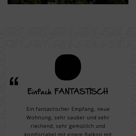
 und
Einfach FANTASTISCH
E
n
Zent
Ein fantastischer Empfang, neue
Wohnung, sehr sauber und sehr
 Hotel.
Ein 3-
riechend, sehr gemütlich und
m der
komfortabel mit einem Balkon mit