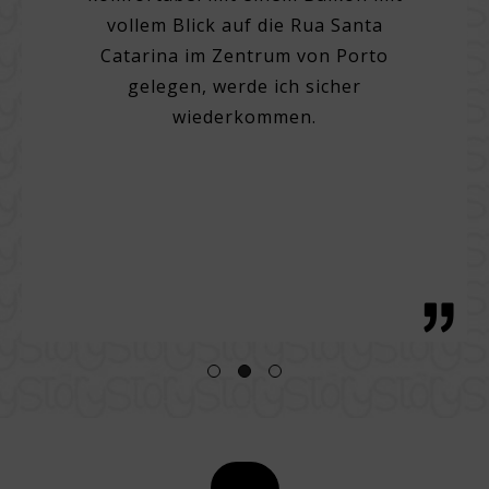
 mit
Sehr p
vollem Blick auf die Rua Santa
uß rund
Person
Catarina im Zentrum von Porto
beres,
zum Zi
gelegen, werde ich sicher
t gutem
Saub
wiederkommen.
ettzeug
Blick 
offeln.
mit
al,
Produ
er Ort
ittag,
Zurü
ss.