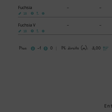
Fuchsia
–
–
Fuchsia V
–
–
En