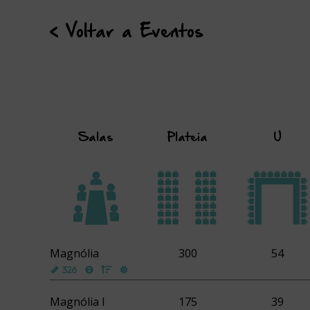
with
the
calendar
< Voltar a Eventos
and
select
a
date.
Press
the
question
mark
Salas
Plateia
U
key
to
get
the
keyboar
shortcut
for
changing
Magnólia
300
54
dates.
Magnólia l
175
39