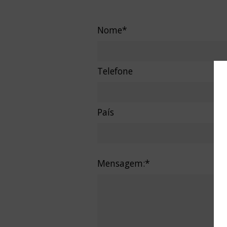
Nome*
Telefone
País
Mensagem:*