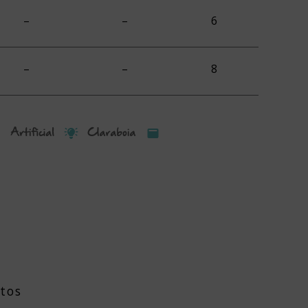
–
–
6
–
–
8
tos