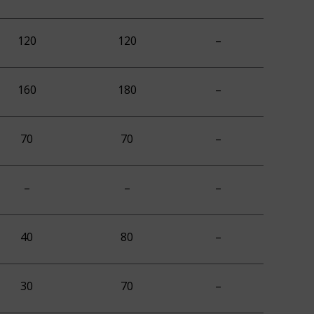
120
120
–
160
180
–
70
70
–
–
–
–
40
80
–
30
70
–