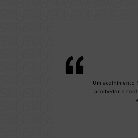
 e conforto em Lisboa
lização em um dos melhores pontos
Um acolhimento f
pela cidade. Hotel muito limpo,
acolhedor e conf
 de banho e cama com direito a
, excelente café da manhã e ótimo
 draft beer muito bom.