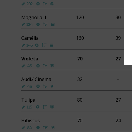
Magnólia II
120
30
Camélia
160
39
Violeta
70
27
Audi./ Cinema
32
–
Tulipa
80
27
Hibiscus
70
24