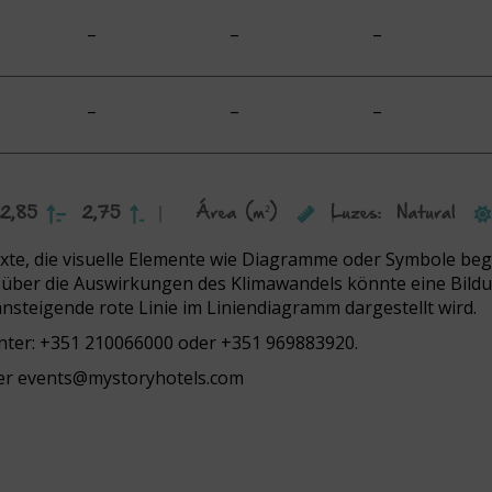
–
–
–
–
–
–
exte, die visuelle Elemente wie Diagramme oder Symbole be
ik über die Auswirkungen des Klimawandels könnte eine Bildu
nsteigende rote Linie im Liniendiagramm dargestellt wird.
nter:
+351 210066000
oder
+351 969883920.
er
events@mystoryhotels.com