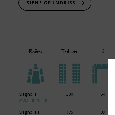
SIEHE GRUNDRISS
Raüme
Tribüne
U
Magnólia
300
54
Magnólia l
175
39