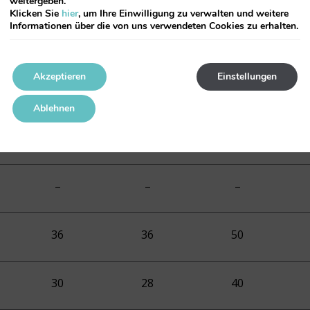
weitergeben.
Klicken Sie
hier
, um Ihre Einwilligung zu verwalten und weitere
Informationen über die von uns verwendeten Cookies zu erhalten.
90
30
60
Akzeptieren
Einstellungen
100
50
100
Ablehnen
36
15
30
–
–
–
36
36
50
30
28
40