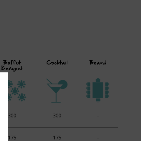
Buffet
Cocktail
Board
Banquet
300
300
–
175
175
–